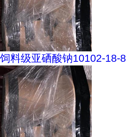
饲料级亚硒酸钠10102-18-8