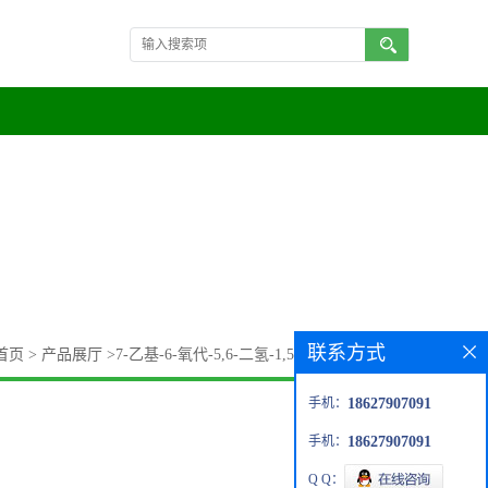
联系方式
首页
>
产品展厅
>
7-乙基-6-氧代-5,6-二氢-1,5-萘啶-3-羧酸乙酯
手机：
18627907091
手机：
18627907091
Q Q：