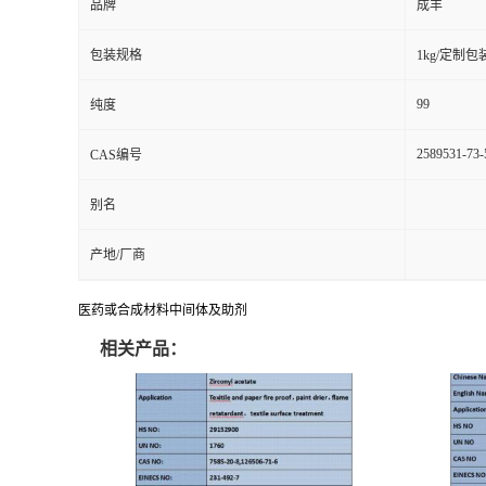
品牌
成丰
包装规格
1kg/定制包
99
纯度
2589531-73-
CAS编号
别名
产地/厂商
医药或合成材料中间体及助剂
相关产品：