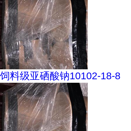
饲料级亚硒酸钠10102-18-8