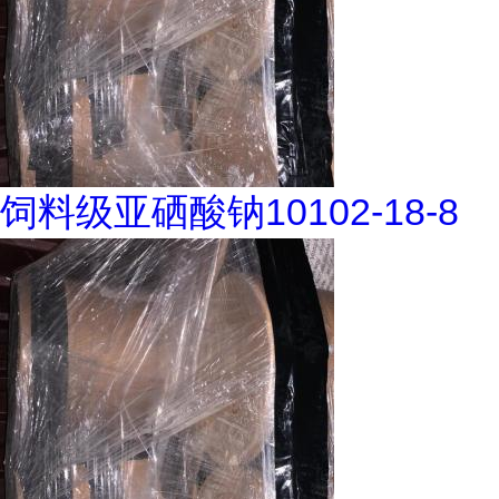
饲料级亚硒酸钠10102-18-8