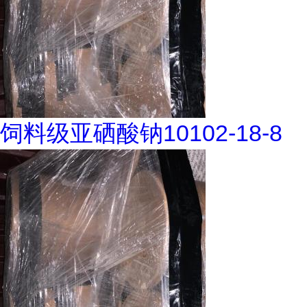
饲料级亚硒酸钠10102-18-8