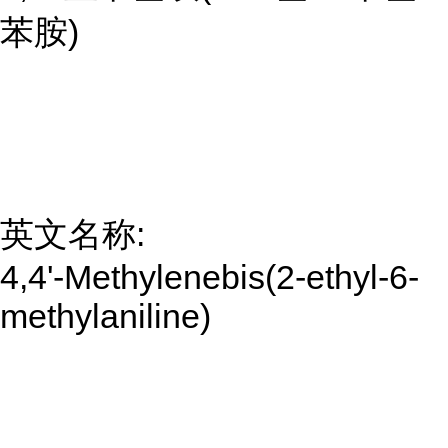
苯胺)
英文名称:
4,4'-Methylenebis(2-ethyl-6-
methylaniline)