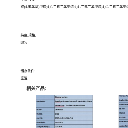
双(4-氟苯基)甲烷;4,4'-二氟二苯甲烷;4,4 -二氟二苯甲烷;4,4\'-二氟二苯甲烷;4,
纯度/规格:
99%
储存条件:
室温
相关产品：