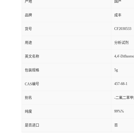
产地
国产
品牌
成丰
CF2030533
货号
用途
分析试剂
4,4'-Difluoro
英文名称
5g
包装规格
457-68-1
CAS编号
别名
-二氟二苯甲
99%%
纯度
是否进口
否