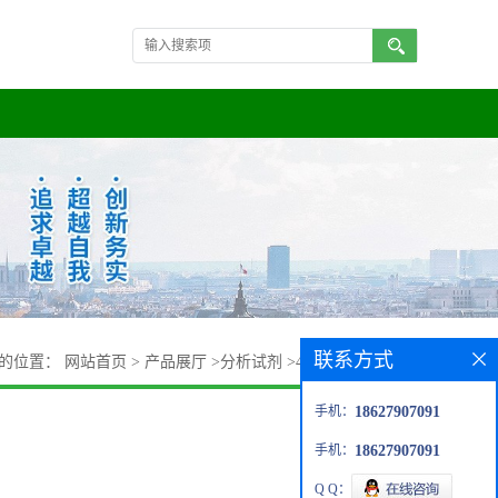
联系方式
的位置：
网站首页
>
产品展厅
>
分析试剂
>
4,4'-二氟二苯甲烷
手机：
18627907091
手机：
18627907091
Q Q：