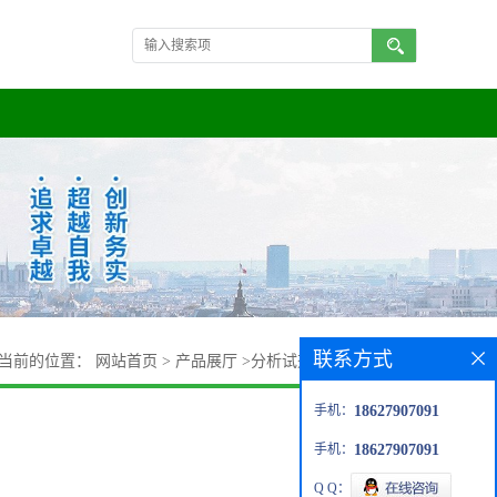
联系方式
当前的位置：
网站首页
>
产品展厅
>
分析试剂
>
3-醛基苯乙酸
手机：
18627907091
手机：
18627907091
Q Q：