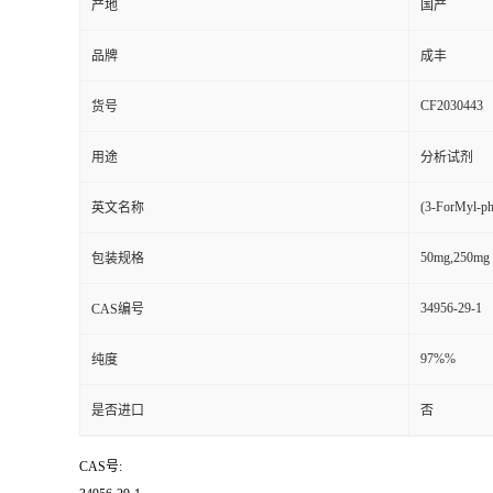
产地
国产
品牌
成丰
CF2030443
货号
用途
分析试剂
(3-ForMyl-phe
英文名称
50mg,250mg
包装规格
34956-29-1
CAS编号
97%%
纯度
是否进口
否
CAS号: