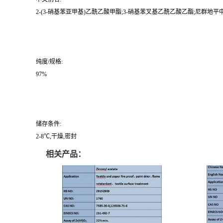
2-(3-硝基苯亚甲基)乙酰乙酸甲酯;3-硝基苯叉基乙酰乙酸乙酯;尼群地平中
纯度/规格:
97%
储存条件:
2-8℃,干燥,密封
相关产品：