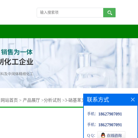
联系方式
：
网站首页
>
产品展厅
>
分析试剂
>
3-硝基苯叉基乙酰乙酸乙酯
手机：
18627907091
手机：
18627907091
Q Q：