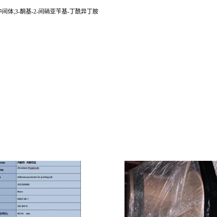
间体;3-酮基-2-间硝亚苄基-丁酰异丁胺