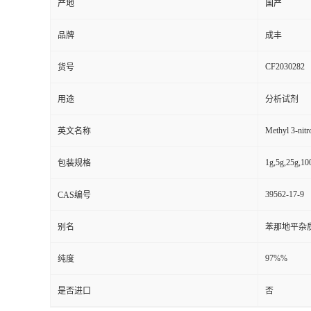
产地
国产
品牌
成丰
CF2030282
货号
用途
分析试剂
Methyl 3-nitr
英文名称
1g,5g,25g,10
包装规格
39562-17-9
CAS编号
别名
苯那地平杂质
97%%
纯度
是否进口
否