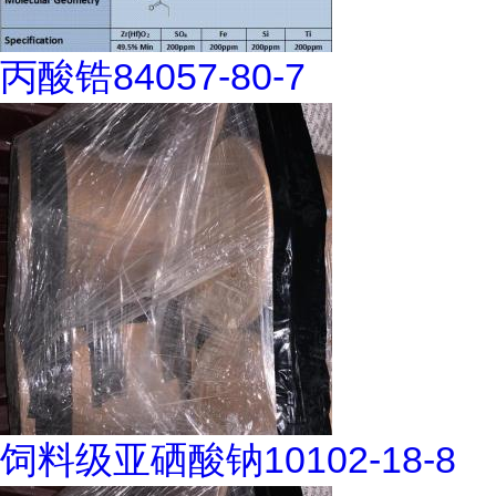
丙酸锆84057-80-7
饲料级亚硒酸钠10102-18-8