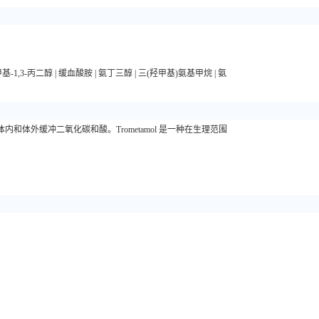
甲基-1,3-丙二醇
|
缓血酸胺
|
氨丁三醇
|
三(羟甲基)氨基甲烷
|
氨
在体内和体外缓冲二氧化碳和酸。Trometamol 是一种在生理范围