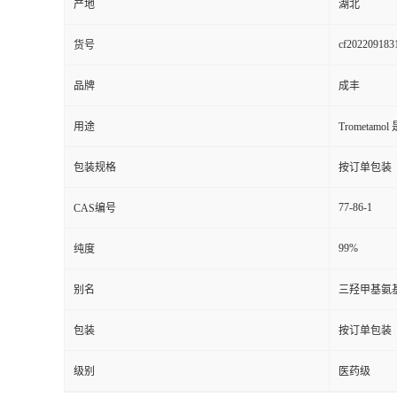
产地
湖北
cf202209183
货号
品牌
成丰
用途
Tromet
包装规格
按订单包装
77-86-1
CAS编号
99%
纯度
别名
三羟甲基氨
包装
按订单包装
级别
医药级