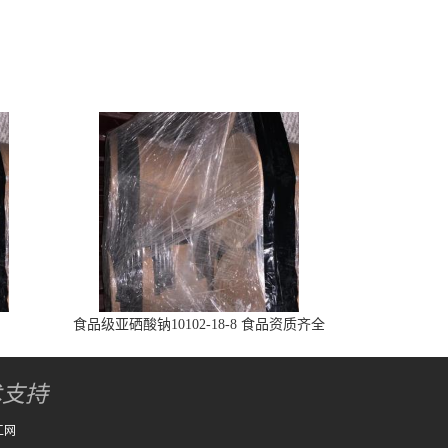
食品级亚硒酸钠10102-18-8 食品资质齐全
术支持
工网