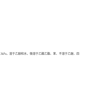
20℃/1.3kPa，溶于乙醇和水，微溶于乙酸乙酯、苯、不溶于乙醚、四