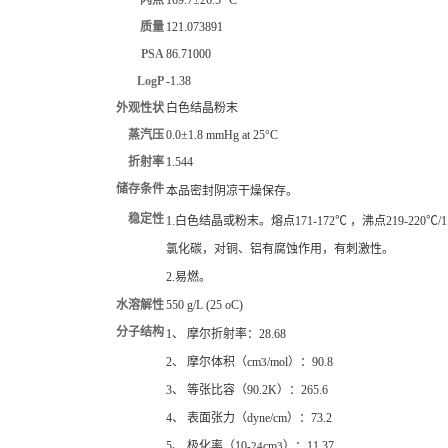
闪点
169.7±26.5 °C
质量
121.073891
PSA
86.71000
LogP
-1.38
外观性状
白色结晶粉末
蒸汽压
0.0±1.8 mmHg at 25°C
折射率
1.544
储存条件
本品密封阴凉干燥保存。
稳定性
1.白色结晶或粉末。熔点171-172℃ ，沸点219-2
氯化碳，对铜、铝有腐蚀作用，有刺激性。
2.易燃。
水溶解性
550 g/L (25 oC)
分子结构
1、 摩尔折射率：28.68
2、 摩尔体积（cm
/mol）：90.8
3
3、 等张比容（90.2K）：265.6
4、 表面张力（dyne/cm）：73.2
5、 极化率（10
cm
）：11.37
-24
3