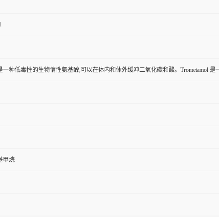
1
amol 是一种低毒性的生物惰性氨基醇,可以在体内和体外缓冲二氧化碳和酸。Trometamo
基甲烷