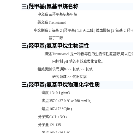
三(羟甲基)氨基甲烷名称
中文名
三羟甲基氨基甲烷
英文名
Trometamol
中文别名
2-氨基-2-(羟甲基)-1,3-丙二醇
|
缓血酸铵
|
2-氨基-2-羟
基丁三醇
三(羟甲基)氨基甲烷生物活性
描述
Trometamol 是一种低毒性的生物惰性氨基醇,可以
内控制 pH 值的有效胺类化合物。
相关类别
信号通路 >> 其他 >> 其他
研究领域 >> 代谢疾病
三(羟甲基)氨基甲烷物理化学性质
密度
1.3±0.1 g/cm3
沸点
357.0±37.0 °C at 760 mmHg
熔点
167-172 °C(lit.)
分子式
C
H
NO
4
11
3
分子量
121.135