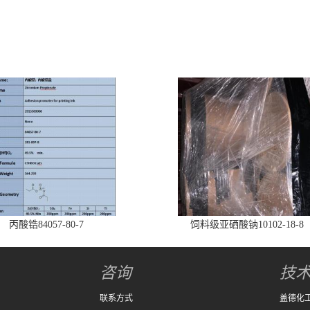
丙酸锆84057-80-7
饲料级亚硒酸钠10102-18-8
咨询
技
联系方式
盖德化