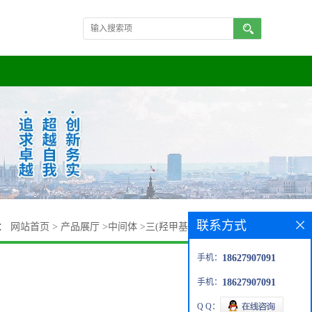
联系方式
置：
网站首页
>
产品展厅
>
中间体
>
三(羟甲基)氨基甲烷77-86-1
手机：
18627907091
手机：
18627907091
Q Q：