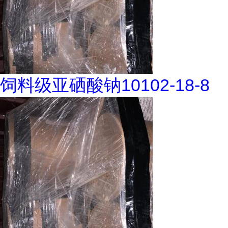
饲料级亚硒酸钠10102-18-8