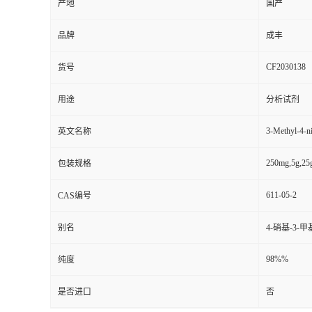
产地
国产
品牌
成丰
CF2030138
货号
用途
分析试剂
3-Methyl-4-ni
英文名称
250mg,5g,25
包装规格
611-05-2
CAS编号
别名
4-硝基-3-
98%%
纯度
是否进口
否