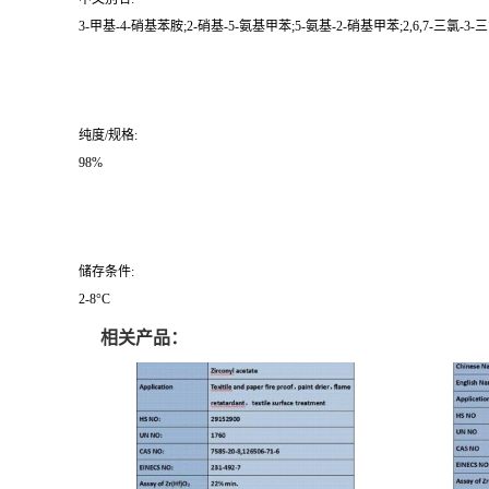
3-甲基-4-硝基苯胺;2-硝基-5-氨基甲苯;5-氨基-2-硝基甲苯;2,6,7-三氯-3-三氟甲
纯度/规格:
98%
储存条件:
2-8°C
相关产品：