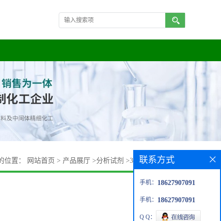
联系方式
的位置：
网站首页
>
产品展厅
>
分析试剂
>
3-甲基-4-硝基苯胺
手机：
18627907091
手机：
18627907091
Q Q：