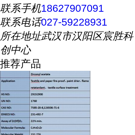
联系手机
18627907091
联系电话
027-59228931
所在地址
武汉市汉阳区宸胜科
创中心
推荐产品