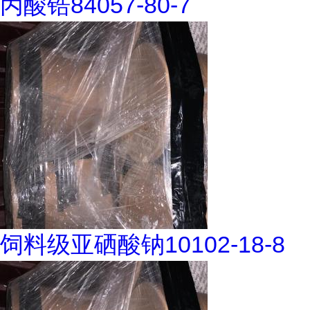
丙酸锆84057-80-7
饲料级亚硒酸钠10102-18-8