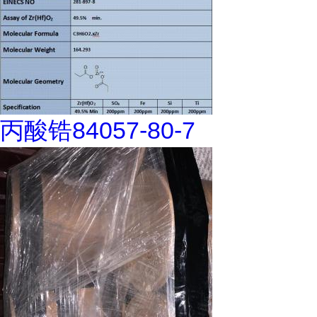
丙酸锆84057-80-7