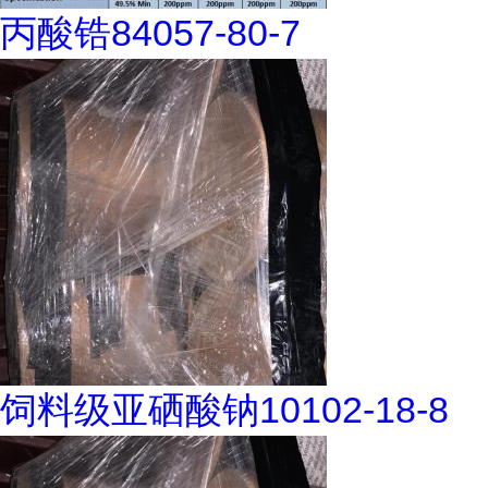
丙酸锆84057-80-7
饲料级亚硒酸钠10102-18-8