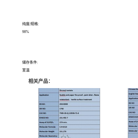
纯度/规格:
98%
储存条件:
室温
相关产品：