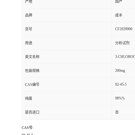
产地
国产
品牌
成丰
CF2029900
货号
用途
分析试剂
3-CHLORO
英文名称
200mg
包装规格
92-45-5
CAS编号
98%%
纯度
是否进口
否
CAS号: