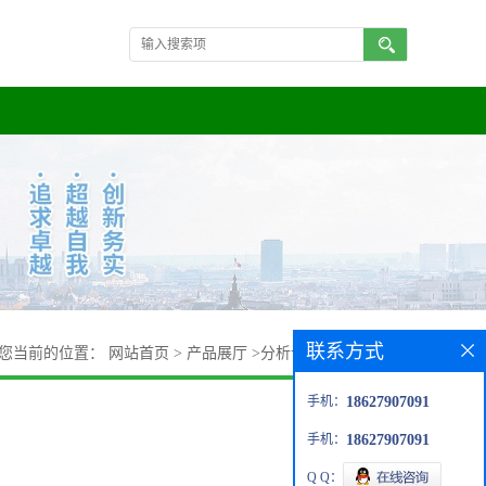
联系方式
您当前的位置：
网站首页
>
产品展厅
>
分析试剂
>
3-氯香豆素
手机：
18627907091
手机：
18627907091
Q Q：